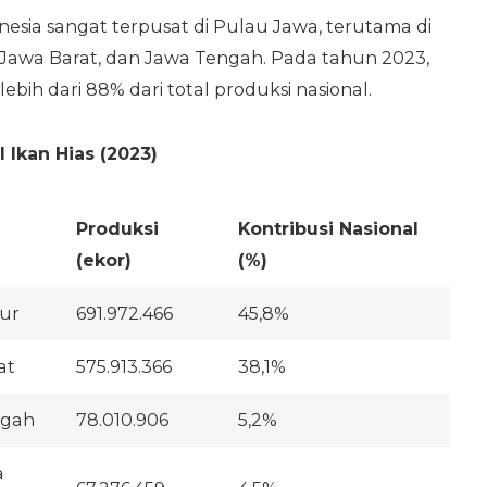
onesia sangat terpusat di Pulau Jawa, terutama di
r, Jawa Barat, dan Jawa Tengah. Pada tahun 2023,
ih dari 88% dari total produksi nasional.
 Ikan Hias (2023)
Produksi
Kontribusi Nasional
(ekor)
(%)
ur
691.972.466
45,8%
at
575.913.366
38,1%
ngah
78.010.906
5,2%
a